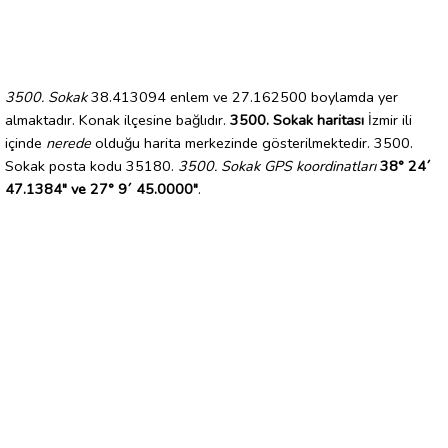
3500. Sokak
38.413094 enlem ve 27.162500 boylamda yer
almaktadır. Konak ilçesine bağlıdır.
3500. Sokak haritası
İzmir ili
içinde
nerede
olduğu harita merkezinde gösterilmektedir. 3500.
Sokak posta kodu 35180.
3500. Sokak GPS koordinatları
38° 24´
47.1384" ve 27° 9´ 45.0000"
.