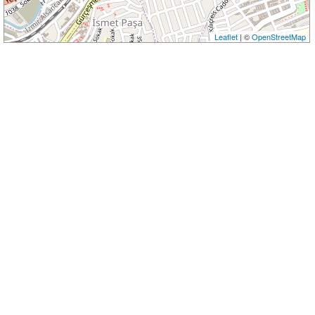
Leaflet
| ©
OpenStreetMap