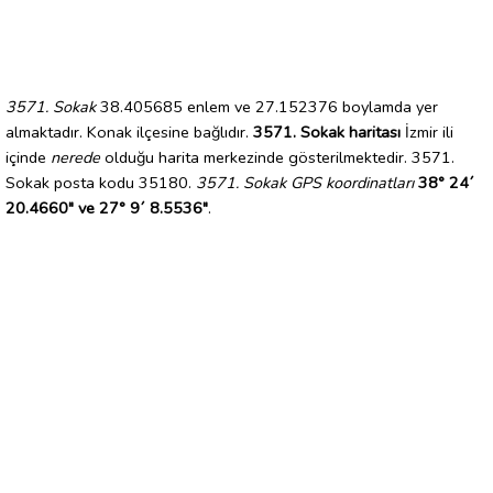
3571. Sokak
38.405685 enlem ve 27.152376 boylamda yer
almaktadır. Konak ilçesine bağlıdır.
3571. Sokak haritası
İzmir ili
içinde
nerede
olduğu harita merkezinde gösterilmektedir. 3571.
Sokak posta kodu 35180.
3571. Sokak GPS koordinatları
38° 24´
20.4660" ve 27° 9´ 8.5536"
.