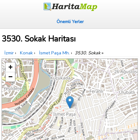
Önemli Yerler
3530. Sokak Haritası
İzmir
›
Konak
›
İsmet Paşa Mh.
›
3530. Sokak
»
+
−