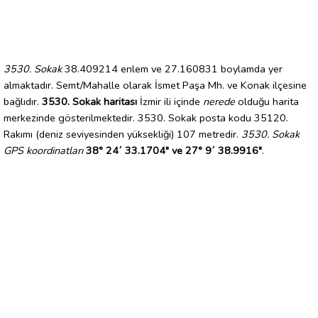
3530. Sokak
38.409214 enlem ve 27.160831 boylamda yer
almaktadır. Semt/Mahalle olarak İsmet Paşa Mh. ve Konak ilçesine
bağlıdır.
3530. Sokak haritası
İzmir ili içinde
nerede
olduğu harita
merkezinde gösterilmektedir. 3530. Sokak posta kodu 35120.
Rakımı (deniz seviyesinden yüksekliği) 107 metredir.
3530. Sokak
GPS koordinatları
38° 24´ 33.1704" ve 27° 9´ 38.9916"
.