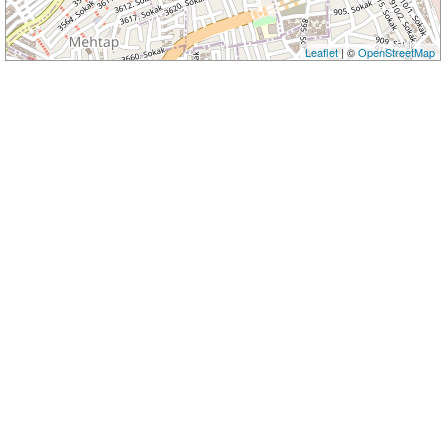
Leaflet
| ©
OpenStreetMap