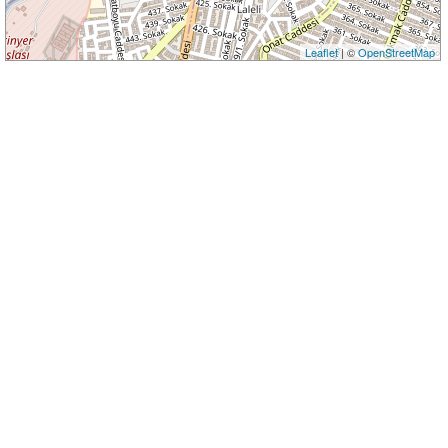
Leaflet
| ©
OpenStreetMap