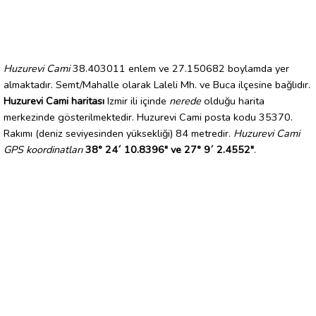
Huzurevi Cami
38.403011 enlem ve 27.150682 boylamda yer
almaktadır. Semt/Mahalle olarak Laleli Mh. ve Buca ilçesine bağlıdır.
Huzurevi Cami haritası
Izmir ili içinde
nerede
olduğu harita
merkezinde gösterilmektedir. Huzurevi Cami posta kodu 35370.
Rakımı (deniz seviyesinden yüksekliği) 84 metredir.
Huzurevi Cami
GPS koordinatları
38° 24´ 10.8396" ve 27° 9´ 2.4552"
.