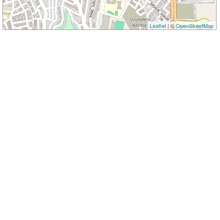
Leaflet
| ©
OpenStreetMap