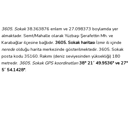
3605. Sokak
38.363876 enlem ve 27.098373 boylamda yer
almaktadır. Semt/Mahalle olarak Yüzbaşı Şerafettin Mh. ve
Karabağlar ilçesine bağlıdır.
3605. Sokak haritası
İzmir ili içinde
nerede
olduğu harita merkezinde gösterilmektedir. 3605. Sokak
posta kodu 35160. Rakımı (deniz seviyesinden yüksekliği) 180
metredir.
3605. Sokak GPS koordinatları
38° 21´ 49.9536" ve 27°
5´ 54.1428"
.