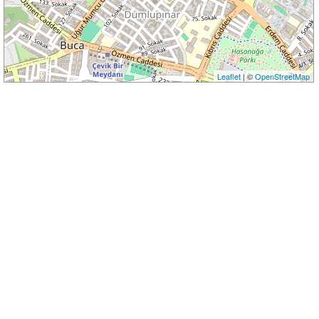
Leaflet
| ©
OpenStreetMap