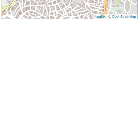
Leaflet
| ©
OpenStreetMap