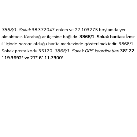
3868/1. Sokak
38.372047 enlem ve 27.103275 boylamda yer
almaktadır. Karabağlar ilçesine bağlıdır.
3868/1. Sokak haritası
İzmir
ili içinde
nerede
olduğu harita merkezinde gösterilmektedir. 3868/1.
Sokak posta kodu 35120.
3868/1. Sokak GPS koordinatları
38° 22
´ 19.3692" ve 27° 6´ 11.7900"
.