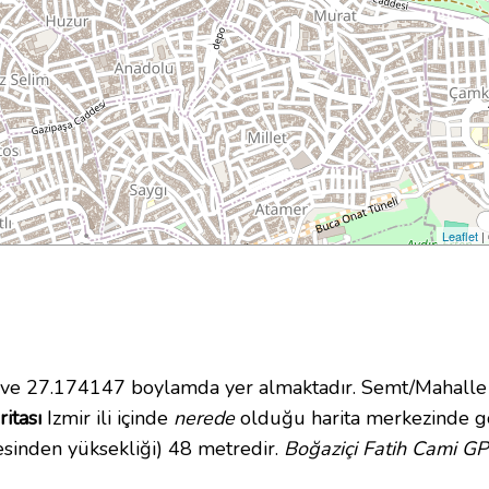
Leaflet
|
e 27.174147 boylamda yer almaktadır. Semt/Mahalle o
itası
Izmir ili içinde
nerede
olduğu harita merkezinde gö
esinden yüksekliği) 48 metredir.
Boğaziçi Fatih Cami GP