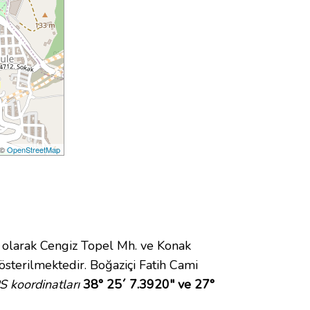
 ©
OpenStreetMap
larak Cengiz Topel Mh. ve Konak
sterilmektedir. Boğaziçi Fatih Cami
S koordinatları
38° 25´ 7.3920" ve 27°