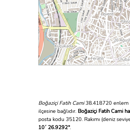
Boğaziçi Fatih Cami
38.418720 enlem v
ilçesine bağlıdır.
Boğaziçi Fatih Cami har
posta kodu 35120. Rakımı (deniz seviy
10´ 26.9292"
.