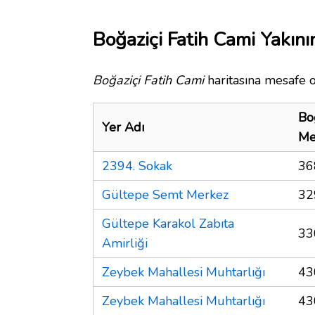
Boğaziçi Fatih Cami Yakını
Boğaziçi Fatih Cami
haritasına mesafe o
Bo
Yer Adı
Me
2394. Sokak
36
Gültepe Semt Merkez
32
Gültepe Karakol Zabıta
33
Amirliği
Zeybek Mahallesi Muhtarlığı
43
Zeybek Mahallesi Muhtarlığı
43