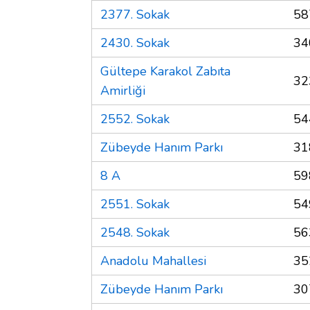
2377. Sokak
58
2430. Sokak
34
Gültepe Karakol Zabıta
32
Amirliği
2552. Sokak
54
Zübeyde Hanım Parkı
31
8 A
59
2551. Sokak
54
2548. Sokak
56
Anadolu Mahallesi
35
Zübeyde Hanım Parkı
30