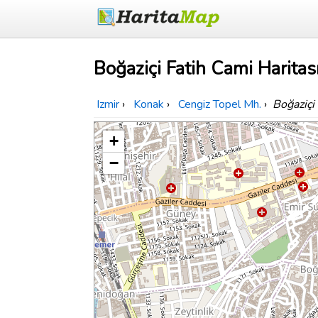
Boğaziçi Fatih Cami Haritas
Izmir
›
Konak
›
Cengiz Topel Mh.
›
Boğaziçi
+
−