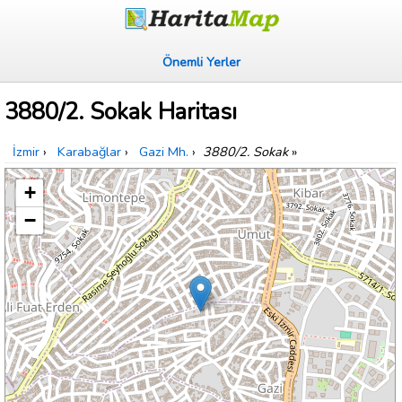
Önemli Yerler
3880/2. Sokak Haritası
İzmir
›
Karabağlar
›
Gazi Mh.
›
3880/2. Sokak
»
+
−