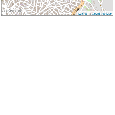
Leaflet
| ©
OpenStreetMap