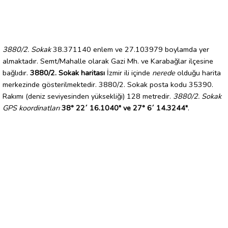
3880/2. Sokak
38.371140 enlem ve 27.103979 boylamda yer
almaktadır. Semt/Mahalle olarak Gazi Mh. ve Karabağlar ilçesine
bağlıdır.
3880/2. Sokak haritası
İzmir ili içinde
nerede
olduğu harita
merkezinde gösterilmektedir. 3880/2. Sokak posta kodu 35390.
Rakımı (deniz seviyesinden yüksekliği) 128 metredir.
3880/2. Sokak
GPS koordinatları
38° 22´ 16.1040" ve 27° 6´ 14.3244"
.