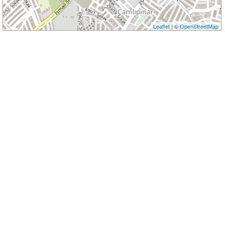
Leaflet
| ©
OpenStreetMap