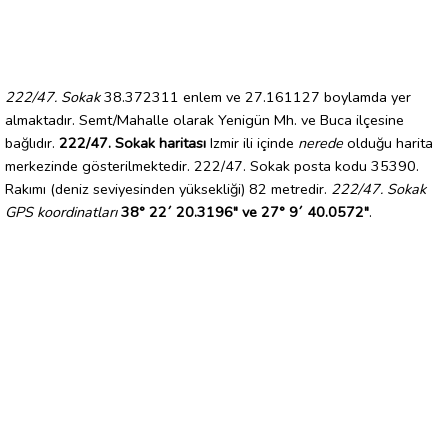
222/47. Sokak
38.372311 enlem ve 27.161127 boylamda yer
almaktadır. Semt/Mahalle olarak Yenigün Mh. ve Buca ilçesine
bağlıdır.
222/47. Sokak haritası
Izmir ili içinde
nerede
olduğu harita
merkezinde gösterilmektedir. 222/47. Sokak posta kodu 35390.
Rakımı (deniz seviyesinden yüksekliği) 82 metredir.
222/47. Sokak
GPS koordinatları
38° 22´ 20.3196" ve 27° 9´ 40.0572"
.