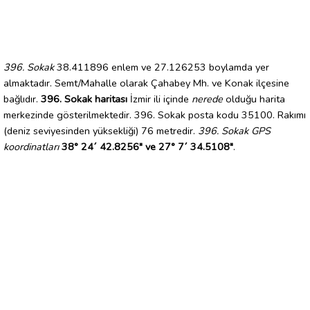
396. Sokak
38.411896 enlem ve 27.126253 boylamda yer
almaktadır. Semt/Mahalle olarak Çahabey Mh. ve Konak ilçesine
bağlıdır.
396. Sokak haritası
İzmir ili içinde
nerede
olduğu harita
merkezinde gösterilmektedir. 396. Sokak posta kodu 35100. Rakımı
(deniz seviyesinden yüksekliği) 76 metredir.
396. Sokak GPS
koordinatları
38° 24´ 42.8256" ve 27° 7´ 34.5108"
.