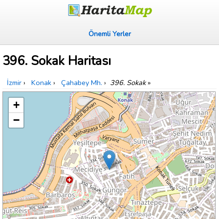
Önemli Yerler
396. Sokak Haritası
İzmir
›
Konak
›
Çahabey Mh.
›
396. Sokak
»
+
−