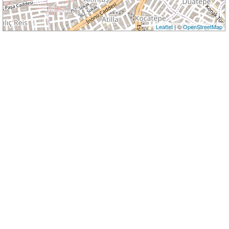
Leaflet
| ©
OpenStreetMap