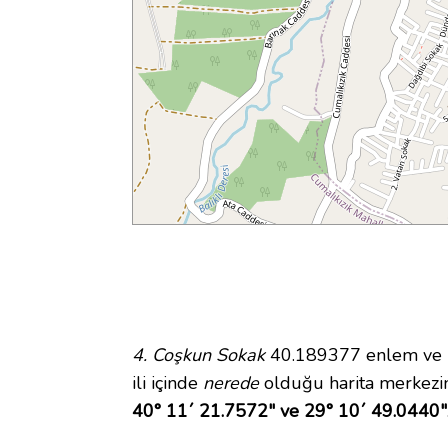
4. Coşkun Sokak
40.189377 enlem ve 29
ili içinde
nerede
olduğu harita merkezi
40° 11´ 21.7572" ve 29° 10´ 49.0440"