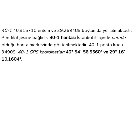
40-1
40.915710 enlem ve 29.269489 boylamda yer almaktadır.
Pendik ilçesine bağlıdır.
40-1 haritası
İstanbul ili içinde
nerede
olduğu harita merkezinde gösterilmektedir. 40-1 posta kodu
34909.
40-1 GPS koordinatları
40° 54´ 56.5560" ve 29° 16´
10.1604"
.