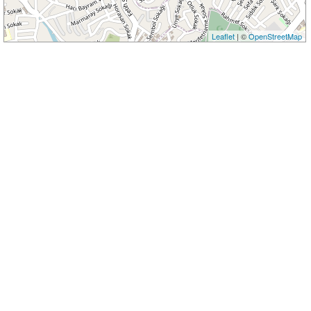
Leaflet
| ©
OpenStreetMap