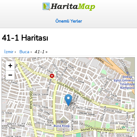
Önemli Yerler
41-1 Haritası
İzmir
›
Buca
›
41-1
»
+
−