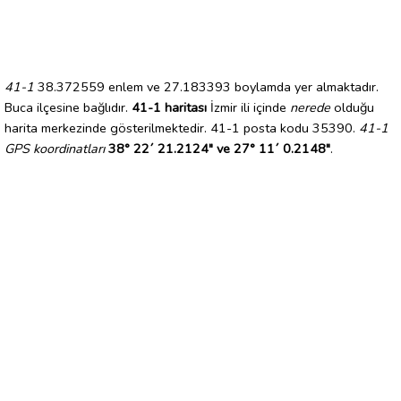
41-1
38.372559 enlem ve 27.183393 boylamda yer almaktadır.
Buca ilçesine bağlıdır.
41-1 haritası
İzmir ili içinde
nerede
olduğu
harita merkezinde gösterilmektedir. 41-1 posta kodu 35390.
41-1
GPS koordinatları
38° 22´ 21.2124" ve 27° 11´ 0.2148"
.