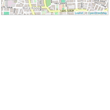
Leaflet
| ©
OpenStreetMap