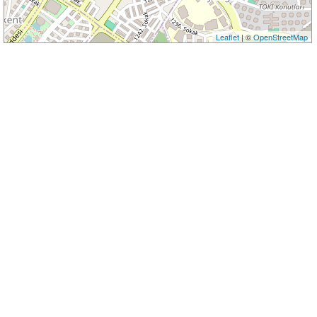
Leaflet
| ©
OpenStreetMap