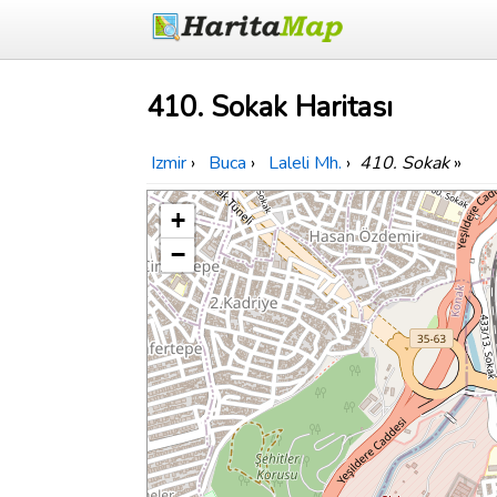
410. Sokak Haritası
Izmir
›
Buca
›
Laleli Mh.
›
410. Sokak
»
+
−