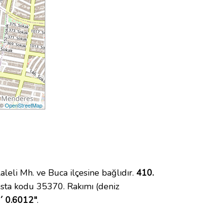
 ©
OpenStreetMap
li Mh. ve Buca ilçesine bağlıdır.
410.
sta kodu 35370. Rakımı (deniz
´ 0.6012"
.