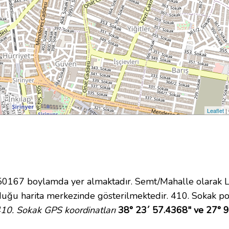
Leaflet
|
67 boylamda yer almaktadır. Semt/Mahalle olarak Lale
uğu harita merkezinde gösterilmektedir. 410. Sokak po
10. Sokak GPS koordinatları
38° 23´ 57.4368" ve 27° 9