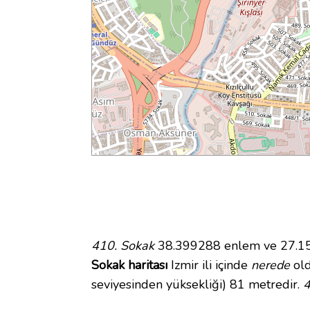
410. Sokak
38.399288 enlem ve 27.1501
Sokak haritası
Izmir ili içinde
nerede
old
seviyesinden yüksekliği) 81 metredir.
4