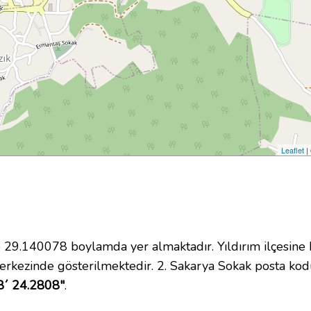
Leaflet
|
9.140078 boylamda yer almaktadır. Yıldırım ilçesine b
erkezinde gösterilmektedir. 2. Sakarya Sokak posta ko
8´ 24.2808"
.