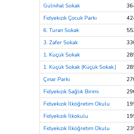
Gülnihal Sokak
36
Fidyekızık Çocuk Parkı
42
6. Turan Sokak
55
3. Zafer Sokak
33
1. Küçük Sokak
28
1. Küçük Sokak (Küçük Sokak.)
28
Çınar Parkı
27
Fidyekızık Sağlık Birimi
29
Fidyekızık İlköğretim Okulu
19
Fidyekızık İlkokulu
19
Fidyekızık İlköğretim Okulu
23