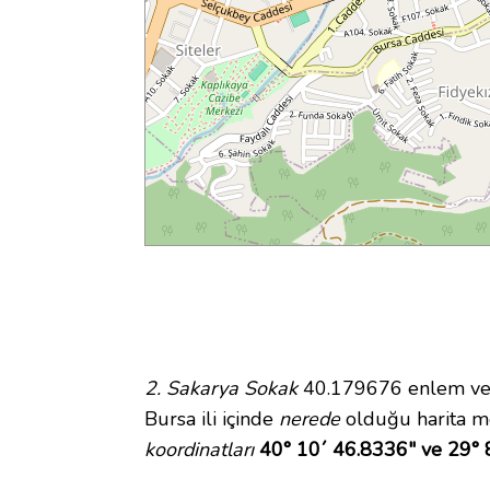
2. Sakarya Sokak
40.179676 enlem ve 2
Bursa ili içinde
nerede
olduğu harita m
koordinatları
40° 10´ 46.8336" ve 29° 