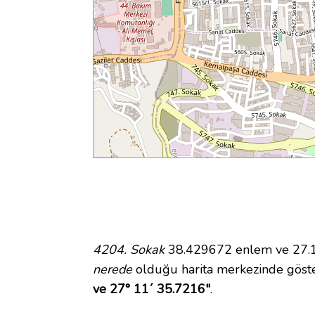
4204. Sokak
38.429672 enlem ve 27.19
nerede
olduğu harita merkezinde göst
ve 27° 11´ 35.7216"
.