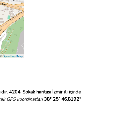
 ©
OpenStreetMap
ıdır.
4204. Sokak haritası
İzmir ili içinde
ak GPS koordinatları
38° 25´ 46.8192"