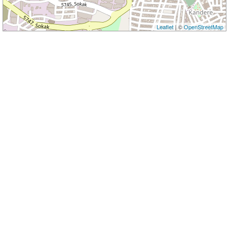
Leaflet
| ©
OpenStreetMap