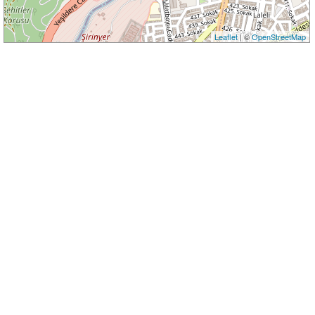
Leaflet
| ©
OpenStreetMap