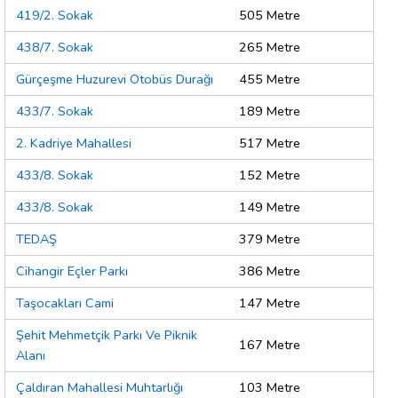
419/2. Sokak
505 Metre
438/7. Sokak
265 Metre
Gürçeşme Huzurevi Otobüs Durağı
455 Metre
433/7. Sokak
189 Metre
2. Kadriye Mahallesi
517 Metre
433/8. Sokak
152 Metre
433/8. Sokak
149 Metre
TEDAŞ
379 Metre
Cihangir Eçler Parkı
386 Metre
Taşocakları Cami
147 Metre
Şehit Mehmetçik Parkı Ve Piknik
167 Metre
Alanı
Çaldıran Mahallesi Muhtarlığı
103 Metre