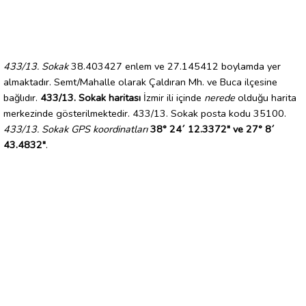
433/13. Sokak
38.403427 enlem ve 27.145412 boylamda yer
almaktadır. Semt/Mahalle olarak Çaldıran Mh. ve Buca ilçesine
bağlıdır.
433/13. Sokak haritası
İzmir ili içinde
nerede
olduğu harita
merkezinde gösterilmektedir. 433/13. Sokak posta kodu 35100.
433/13. Sokak GPS koordinatları
38° 24´ 12.3372" ve 27° 8´
43.4832"
.