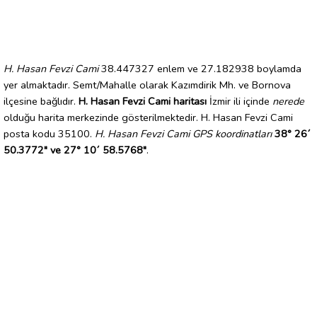
H. Hasan Fevzi Cami
38.447327 enlem ve 27.182938 boylamda
yer almaktadır. Semt/Mahalle olarak Kazımdirik Mh. ve Bornova
ilçesine bağlıdır.
H. Hasan Fevzi Cami haritası
İzmir ili içinde
nerede
olduğu harita merkezinde gösterilmektedir. H. Hasan Fevzi Cami
posta kodu 35100.
H. Hasan Fevzi Cami GPS koordinatları
38° 26´
50.3772" ve 27° 10´ 58.5768"
.