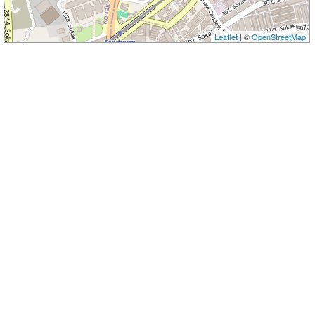
Leaflet
| ©
OpenStreetMap