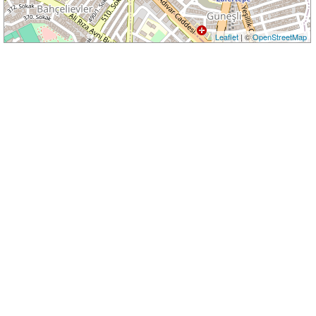
Leaflet
| ©
OpenStreetMap