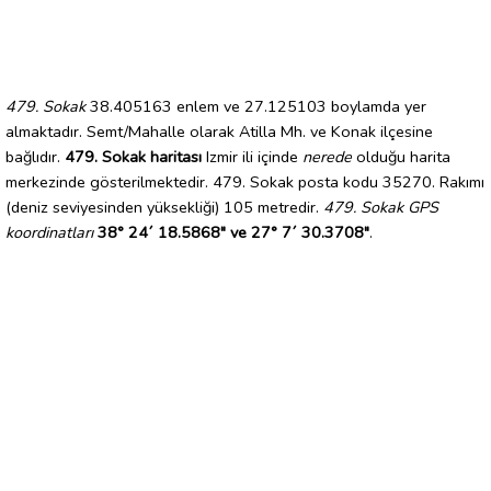
479. Sokak
38.405163 enlem ve 27.125103 boylamda yer
almaktadır. Semt/Mahalle olarak Atilla Mh. ve Konak ilçesine
bağlıdır.
479. Sokak haritası
Izmir ili içinde
nerede
olduğu harita
merkezinde gösterilmektedir. 479. Sokak posta kodu 35270. Rakımı
(deniz seviyesinden yüksekliği) 105 metredir.
479. Sokak GPS
koordinatları
38° 24´ 18.5868" ve 27° 7´ 30.3708"
.