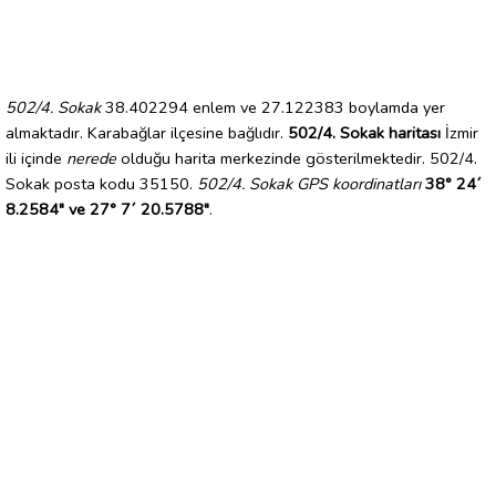
502/4. Sokak
38.402294 enlem ve 27.122383 boylamda yer
almaktadır. Karabağlar ilçesine bağlıdır.
502/4. Sokak haritası
İzmir
ili içinde
nerede
olduğu harita merkezinde gösterilmektedir. 502/4.
Sokak posta kodu 35150.
502/4. Sokak GPS koordinatları
38° 24´
8.2584" ve 27° 7´ 20.5788"
.