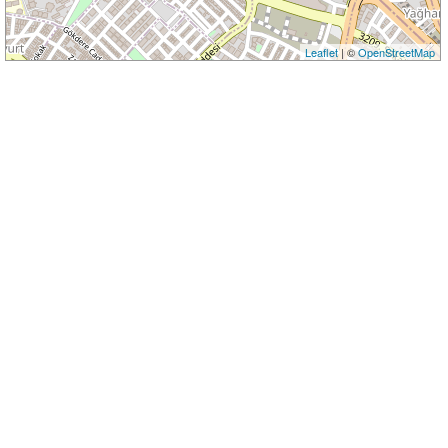
Leaflet
| ©
OpenStreetMap