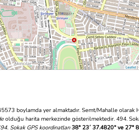
Leaflet
|
73 boylamda yer almaktadır. Semt/Mahalle olarak Hürr
de
olduğu harita merkezinde gösterilmektedir. 494. Sok
94. Sokak GPS koordinatları
38° 23´ 37.4820" ve 27° 