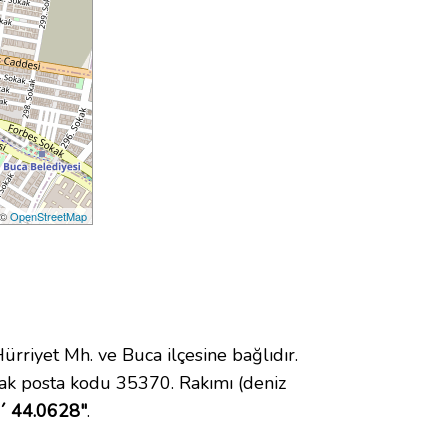
 ©
OpenStreetMap
iyet Mh. ve Buca ilçesine bağlıdır.
ak posta kodu 35370. Rakımı (deniz
8´ 44.0628"
.