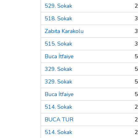
529. Sokak
2
518. Sokak
3
Zabıta Karakolu
3
515. Sokak
3
Buca İtfaiye
5
329. Sokak
5
329. Sokak
5
Buca İtfaiye
5
514. Sokak
2
BUCA TUR
2
514. Sokak
2