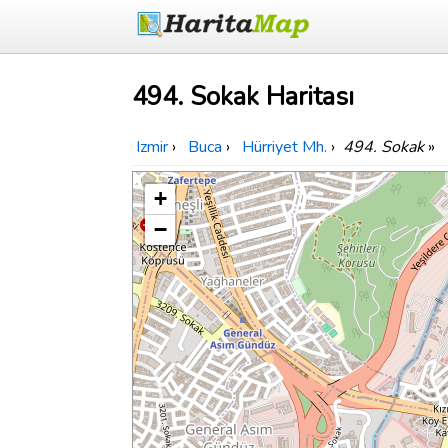
494. Sokak Haritası
Izmir
›
Buca
›
Hürriyet Mh.
›
494. Sokak
»
+
−