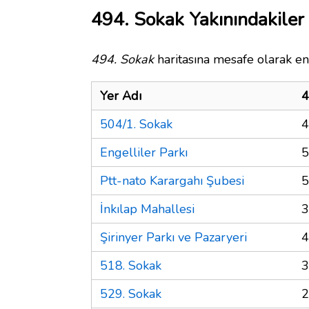
494. Sokak Yakınındakiler
494. Sokak
haritasına mesafe olarak en 
Yer Adı
4
504/1. Sokak
4
Engelliler Parkı
5
Ptt-nato Karargahı Şubesi
5
İnkılap Mahallesi
3
Şirinyer Parkı ve Pazaryeri
4
518. Sokak
3
529. Sokak
2