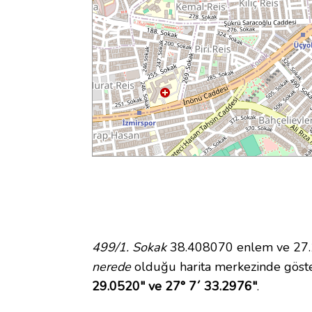
499/1. Sokak
38.408070 enlem ve 27.12
nerede
olduğu harita merkezinde göste
29.0520" ve 27° 7´ 33.2976"
.