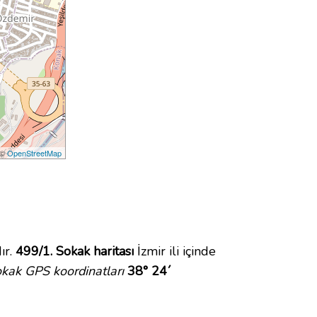
 ©
OpenStreetMap
ır.
499/1. Sokak haritası
İzmir ili içinde
kak GPS koordinatları
38° 24´