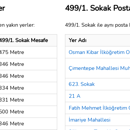
er
499/1. Sokak Pos
n yakın yerler:
499/1. Sokak ile aynı posta 
499/1. Sokak Mesafe
Yer Adı
475 Metre
Osman Kibar İlköğretim 
346 Metre
Çimentepe Mahallesi Muht
346 Metre
623. Sokak
334 Metre
21 A
331 Metre
Fatih Mehmet İlköğretim
500 Metre
İmariye Mahallesi
346 Metre