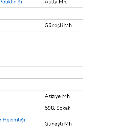
olikliniği
Atilla Mh.
Güneşli Mh.
Aziziye Mh.
598. Sokak
 Hekimliği
Güneşli Mh.