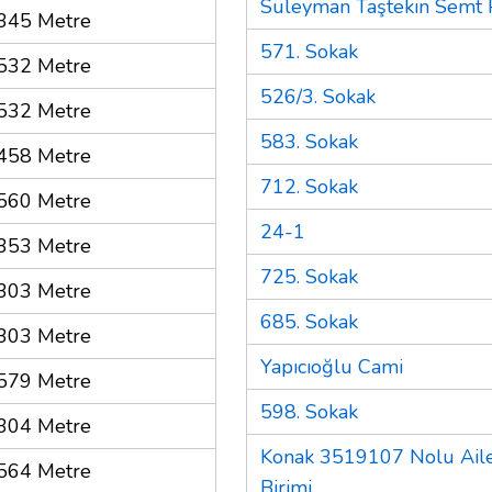
Süleyman Taştekin Semt P
345 Metre
571. Sokak
532 Metre
526/3. Sokak
532 Metre
583. Sokak
458 Metre
712. Sokak
560 Metre
24-1
353 Metre
725. Sokak
303 Metre
685. Sokak
303 Metre
Yapıcıoğlu Cami
579 Metre
598. Sokak
304 Metre
Konak 3519107 Nolu Aile
564 Metre
Birimi