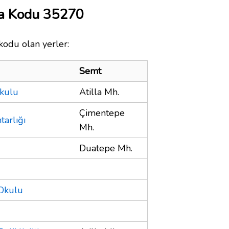
ta Kodu 35270
kodu olan yerler:
Semt
Okulu
Atilla Mh.
Çimentepe
arlığı
Mh.
Duatepe Mh.
 Okulu