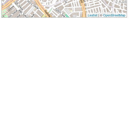
Leaflet
| ©
OpenStreetMap