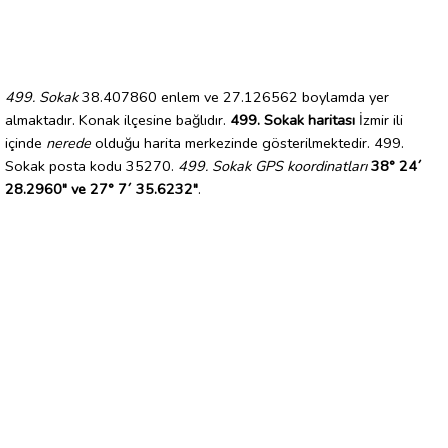
499. Sokak
38.407860 enlem ve 27.126562 boylamda yer
almaktadır. Konak ilçesine bağlıdır.
499. Sokak haritası
İzmir ili
içinde
nerede
olduğu harita merkezinde gösterilmektedir. 499.
Sokak posta kodu 35270.
499. Sokak GPS koordinatları
38° 24´
28.2960" ve 27° 7´ 35.6232"
.