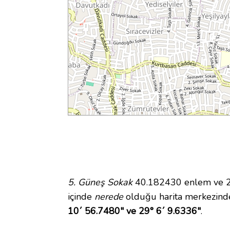
5. Güneş Sokak
40.182430 enlem ve 29.
içinde
nerede
olduğu harita merkezind
10´ 56.7480" ve 29° 6´ 9.6336"
.