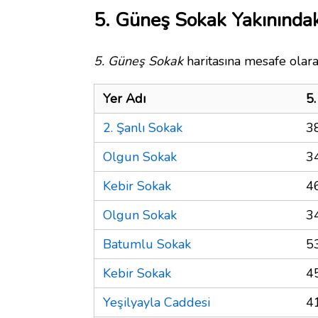
5. Güneş Sokak Yakınındak
5. Güneş Sokak
haritasına mesafe olara
Yer Adı
5
2. Şanlı Sokak
3
Olgun Sokak
3
Kebir Sokak
4
Olgun Sokak
3
Batumlu Sokak
5
Kebir Sokak
4
Yeşilyayla Caddesi
4