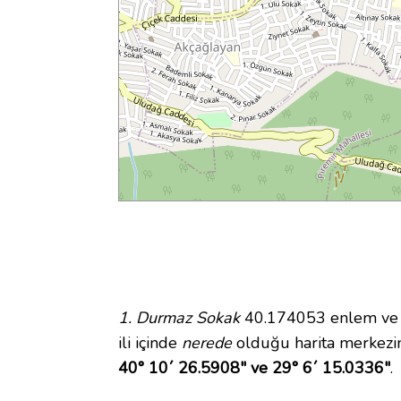
1. Durmaz Sokak
40.174053 enlem ve 29
ili içinde
nerede
olduğu harita merkezi
40° 10´ 26.5908" ve 29° 6´ 15.0336"
.