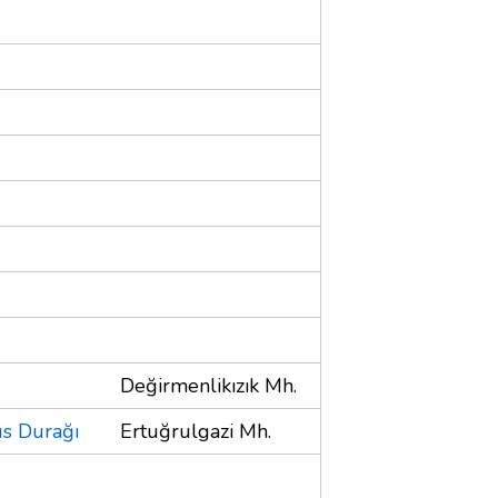
Değirmenlikızık Mh.
üs Durağı
Ertuğrulgazi Mh.