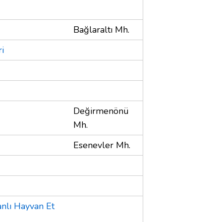
Bağlaraltı Mh.
ri
Değirmenönü
Mh.
Esenevler Mh.
anlı Hayvan Et