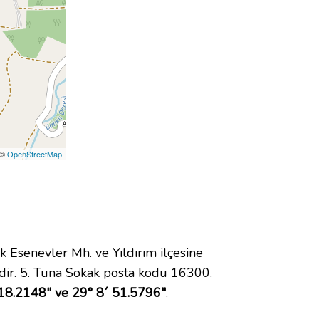
 ©
OpenStreetMap
senevler Mh. ve Yıldırım ilçesine
ir. 5. Tuna Sokak posta kodu 16300.
18.2148" ve 29° 8´ 51.5796"
.