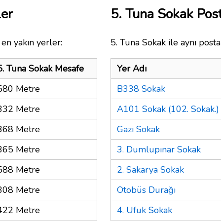
ler
5. Tuna Sokak Po
en yakın yerler:
5. Tuna Sokak ile aynı posta
5. Tuna Sokak Mesafe
Yer Adı
580 Metre
B338 Sokak
332 Metre
A101 Sokak (102. Sokak.)
368 Metre
Gazi Sokak
365 Metre
3. Dumlupınar Sokak
588 Metre
2. Sakarya Sokak
308 Metre
Otobüs Durağı
422 Metre
4. Ufuk Sokak