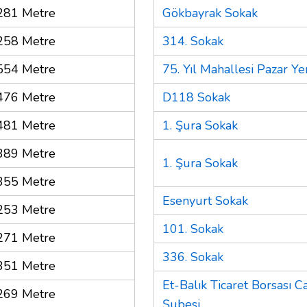
281 Metre
Gökbayrak Sokak
258 Metre
314. Sokak
554 Metre
75. Yıl Mahallesi Pazar Ye
476 Metre
D118 Sokak
481 Metre
1. Şura Sokak
389 Metre
1. Şura Sokak
355 Metre
Esenyurt Sokak
253 Metre
101. Sokak
271 Metre
336. Sokak
351 Metre
Et-Balık Ticaret Borsası C
269 Metre
Şubesi