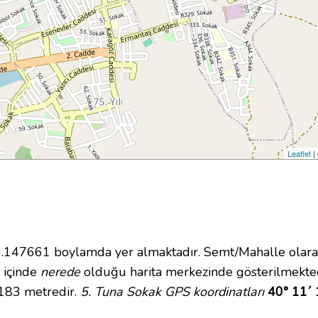
Leaflet
|
47661 boylamda yer almaktadır. Semt/Mahalle olarak E
i içinde
nerede
olduğu harita merkezinde gösterilmekted
 183 metredir.
5. Tuna Sokak GPS koordinatları
40° 11´ 