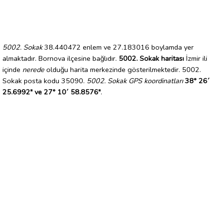
5002. Sokak
38.440472 enlem ve 27.183016 boylamda yer
almaktadır. Bornova ilçesine bağlıdır.
5002. Sokak haritası
İzmir ili
içinde
nerede
olduğu harita merkezinde gösterilmektedir. 5002.
Sokak posta kodu 35090.
5002. Sokak GPS koordinatları
38° 26´
25.6992" ve 27° 10´ 58.8576"
.