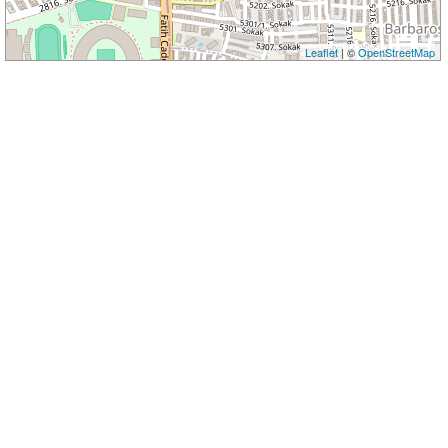
Leaflet
| ©
OpenStreetMap