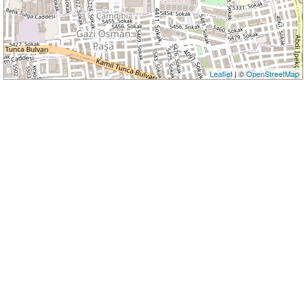
Leaflet
| ©
OpenStreetMap