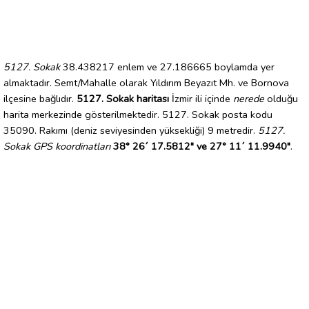
5127. Sokak
38.438217 enlem ve 27.186665 boylamda yer
almaktadır. Semt/Mahalle olarak Yıldırım Beyazıt Mh. ve Bornova
ilçesine bağlıdır.
5127. Sokak haritası
İzmir ili içinde
nerede
olduğu
harita merkezinde gösterilmektedir. 5127. Sokak posta kodu
35090. Rakımı (deniz seviyesinden yüksekliği) 9 metredir.
5127.
Sokak GPS koordinatları
38° 26´ 17.5812" ve 27° 11´ 11.9940"
.