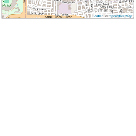
Leaflet
| ©
OpenStreetMap