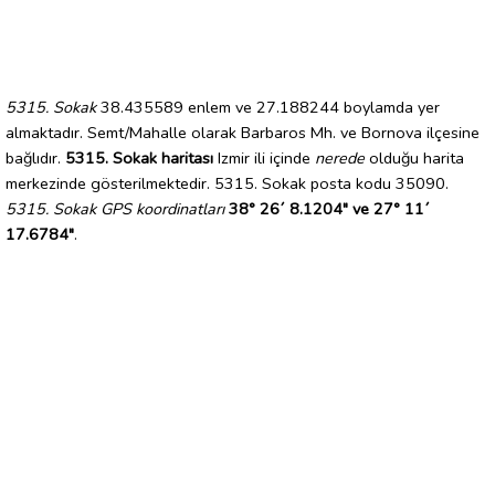
5315. Sokak
38.435589 enlem ve 27.188244 boylamda yer
almaktadır. Semt/Mahalle olarak Barbaros Mh. ve Bornova ilçesine
bağlıdır.
5315. Sokak haritası
Izmir ili içinde
nerede
olduğu harita
merkezinde gösterilmektedir. 5315. Sokak posta kodu 35090.
5315. Sokak GPS koordinatları
38° 26´ 8.1204" ve 27° 11´
17.6784"
.