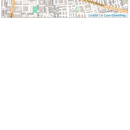
Leaflet
| ©
OpenStreetMap