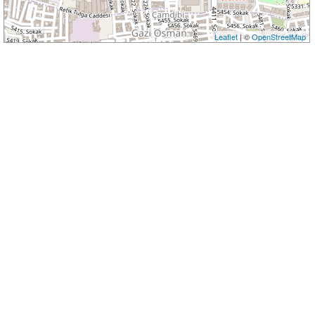
Leaflet
| ©
OpenStreetMap