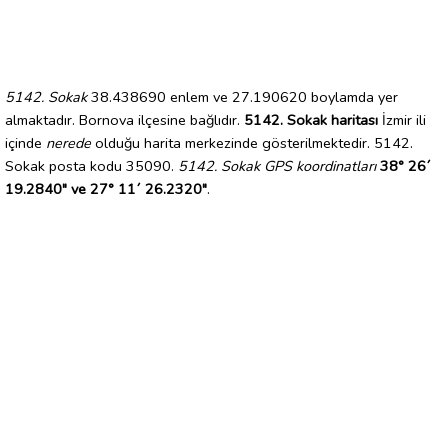
5142. Sokak
38.438690 enlem ve 27.190620 boylamda yer
almaktadır. Bornova ilçesine bağlıdır.
5142. Sokak haritası
İzmir ili
içinde
nerede
olduğu harita merkezinde gösterilmektedir. 5142.
Sokak posta kodu 35090.
5142. Sokak GPS koordinatları
38° 26´
19.2840" ve 27° 11´ 26.2320"
.