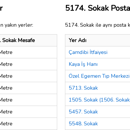
r
5174. Sokak Post
n yakın yerler:
5174. Sokak ile aynı posta 
. Sokak Mesafe
Yer Adı
Metre
Çamdibi İtfaiyesi
Metre
Kaya İş Hanı
Metre
Özel Egemen Tıp Merkezi
Metre
5713. Sokak
Metre
1505. Sokak (1506. Sokak.
Metre
5457. Sokak
Metre
5548. Sokak