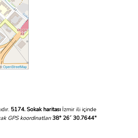
 ©
OpenStreetMap
ıdır.
5174. Sokak haritası
İzmir ili içinde
ak GPS koordinatları
38° 26´ 30.7644"