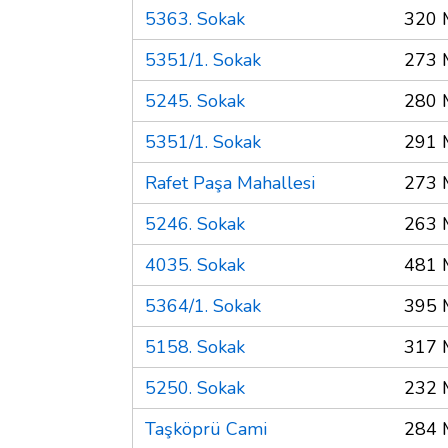
5363. Sokak
320 
5351/1. Sokak
273 
5245. Sokak
280 
5351/1. Sokak
291 
Rafet Paşa Mahallesi
273 
5246. Sokak
263 
4035. Sokak
481 
5364/1. Sokak
395 
5158. Sokak
317 
5250. Sokak
232 
Taşköprü Cami
284 