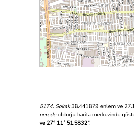
5174. Sokak
38.441879 enlem ve 27.19
nerede
olduğu harita merkezinde göst
ve 27° 11´ 51.5832"
.