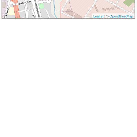
Leaflet
| ©
OpenStreetMap