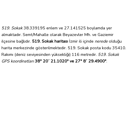
519. Sokak
38.339195 enlem ve 27.141525 boylamda yer
almaktadır. Semt/Mahalle olarak Beyazevler Mh. ve Gaziemir
ilçesine bağlıdır.
519. Sokak haritası
İzmir ili içinde
nerede
olduğu
harita merkezinde gösterilmektedir. 519. Sokak posta kodu 35410.
Rakımı (deniz seviyesinden yüksekliği) 116 metredir.
519. Sokak
GPS koordinatları
38° 20´ 21.1020" ve 27° 8´ 29.4900"
.