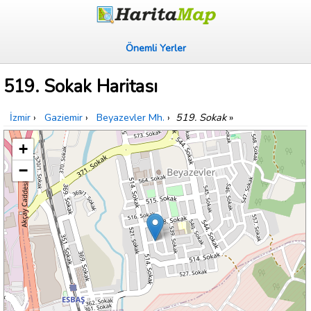
Önemli Yerler
519. Sokak Haritası
İzmir
›
Gaziemir
›
Beyazevler Mh.
›
519. Sokak
»
+
−