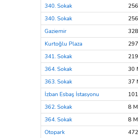
340. Sokak
256
340. Sokak
256
Gaziemir
328
Kurtoğlu Plaza
297
341. Sokak
219
364. Sokak
30 
363. Sokak
37 
İzban Esbaş İstasyonu
101
362. Sokak
8 M
364. Sokak
8 M
Otopark
472