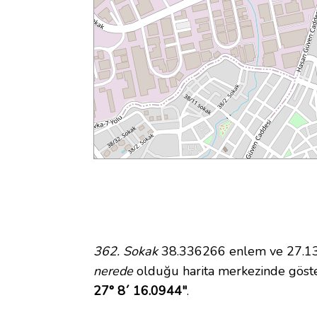
362. Sokak
38.336266 enlem ve 27.137
nerede
olduğu harita merkezinde göste
27° 8´ 16.0944"
.