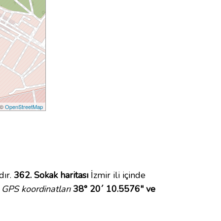
 ©
OpenStreetMap
dır.
362. Sokak haritası
İzmir ili içinde
GPS koordinatları
38° 20´ 10.5576" ve