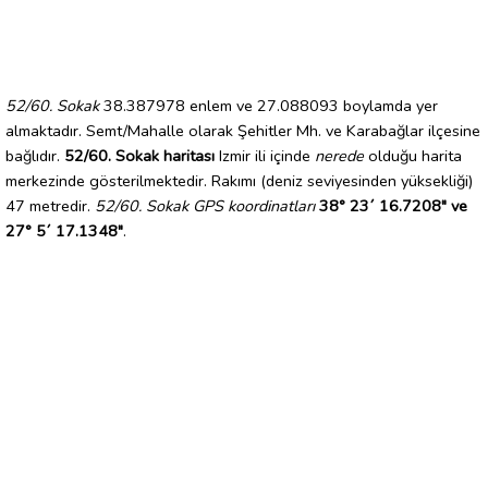
52/60. Sokak
38.387978 enlem ve 27.088093 boylamda yer
almaktadır. Semt/Mahalle olarak Şehitler Mh. ve Karabağlar ilçesine
bağlıdır.
52/60. Sokak haritası
Izmir ili içinde
nerede
olduğu harita
merkezinde gösterilmektedir. Rakımı (deniz seviyesinden yüksekliği)
47 metredir.
52/60. Sokak GPS koordinatları
38° 23´ 16.7208" ve
27° 5´ 17.1348"
.