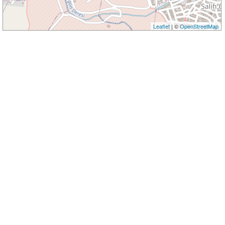
Leaflet
| ©
OpenStreetMap