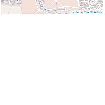
Leaflet
| ©
OpenStreetMap