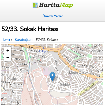
Önemli Yerler
52/33. Sokak Haritası
İzmir
›
Karabağlar
›
52/33. Sokak
»
+
−