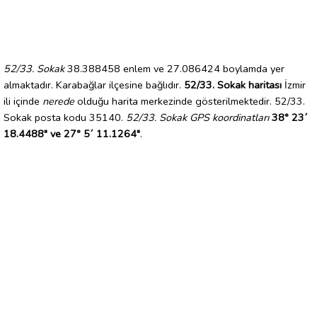
52/33. Sokak
38.388458 enlem ve 27.086424 boylamda yer
almaktadır. Karabağlar ilçesine bağlıdır.
52/33. Sokak haritası
İzmir
ili içinde
nerede
olduğu harita merkezinde gösterilmektedir. 52/33.
Sokak posta kodu 35140.
52/33. Sokak GPS koordinatları
38° 23´
18.4488" ve 27° 5´ 11.1264"
.