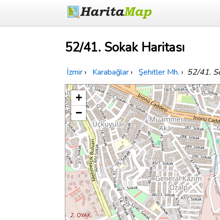
52/41. Sokak Haritası
İzmir
›
Karabağlar
›
Şehitler Mh.
›
52/41. S
+
−