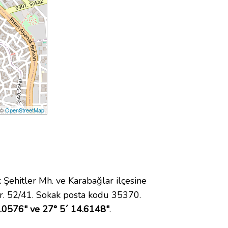
 ©
OpenStreetMap
ehitler Mh. ve Karabağlar ilçesine
r. 52/41. Sokak posta kodu 35370.
.0576" ve 27° 5´ 14.6148"
.