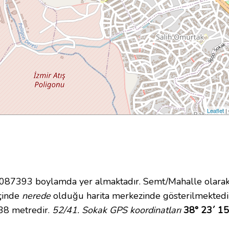
Leaflet
|
7393 boylamda yer almaktadır. Semt/Mahalle olarak Ş
içinde
nerede
olduğu harita merkezinde gösterilmektedi
 38 metredir.
52/41. Sokak GPS koordinatları
38° 23´ 15