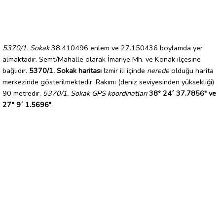
5370/1. Sokak
38.410496 enlem ve 27.150436 boylamda yer
almaktadır. Semt/Mahalle olarak İmariye Mh. ve Konak ilçesine
bağlıdır.
5370/1. Sokak haritası
Izmir ili içinde
nerede
olduğu harita
merkezinde gösterilmektedir. Rakımı (deniz seviyesinden yüksekliği)
90 metredir.
5370/1. Sokak GPS koordinatları
38° 24´ 37.7856" ve
27° 9´ 1.5696"
.