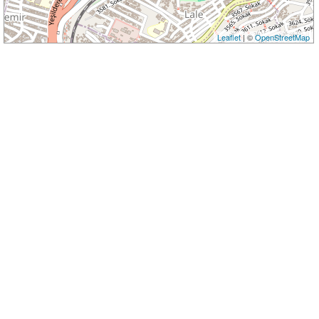
Leaflet
| ©
OpenStreetMap