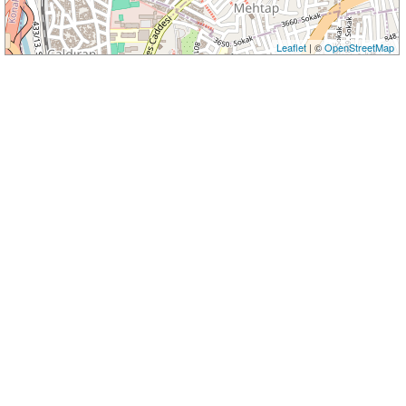
Leaflet
| ©
OpenStreetMap