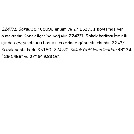
2247/1. Sokak
38.408096 enlem ve 27.152731 boylamda yer
almaktadır. Konak ilçesine bağlıdır.
2247/1. Sokak haritası
İzmir ili
içinde
nerede
olduğu harita merkezinde gösterilmektedir. 2247/1.
Sokak posta kodu 35180.
2247/1. Sokak GPS koordinatları
38° 24
´ 29.1456" ve 27° 9´ 9.8316"
.