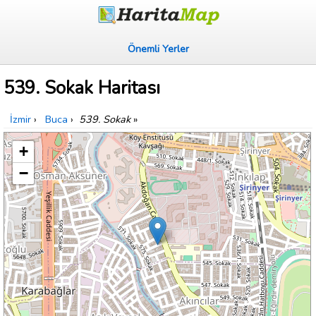
Önemli Yerler
539. Sokak Haritası
İzmir
›
Buca
›
539. Sokak
»
+
−