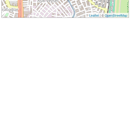
Leaflet
| ©
OpenStreetMap