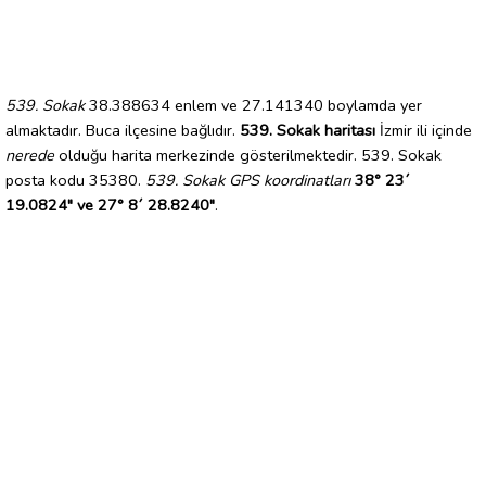
539. Sokak
38.388634 enlem ve 27.141340 boylamda yer
almaktadır. Buca ilçesine bağlıdır.
539. Sokak haritası
İzmir ili içinde
nerede
olduğu harita merkezinde gösterilmektedir. 539. Sokak
posta kodu 35380.
539. Sokak GPS koordinatları
38° 23´
19.0824" ve 27° 8´ 28.8240"
.