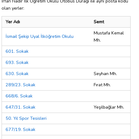
İrfan Nadir İlk Öğretim Okulu Otobüs Durağı ile aynı posta kodu
olan yerler:
Yer Adı
Semt
Mustafa Kemal
İsmail Şekip Uyal İlköğretim Okulu
Mh.
601. Sokak
693. Sokak
630. Sokak
Seyhan Mh.
289/23. Sokak
Fırat Mh.
668/6. Sokak
647/31. Sokak
Yeşilbağlar Mh.
50. Yıl Spor Tesisleri
677/19. Sokak