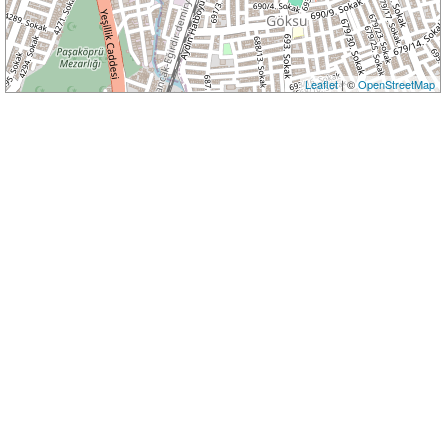
Leaflet
| ©
OpenStreetMap