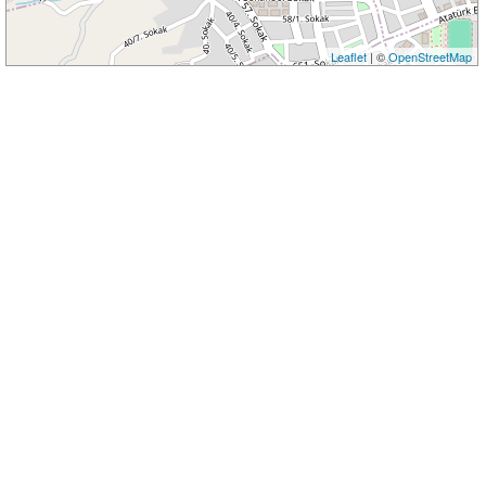
Leaflet
| ©
OpenStreetMap