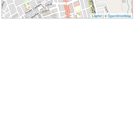
Leaflet
| ©
OpenStreetMap