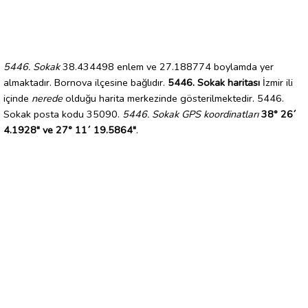
5446. Sokak
38.434498 enlem ve 27.188774 boylamda yer
almaktadır. Bornova ilçesine bağlıdır.
5446. Sokak haritası
İzmir ili
içinde
nerede
olduğu harita merkezinde gösterilmektedir. 5446.
Sokak posta kodu 35090.
5446. Sokak GPS koordinatları
38° 26´
4.1928" ve 27° 11´ 19.5864"
.