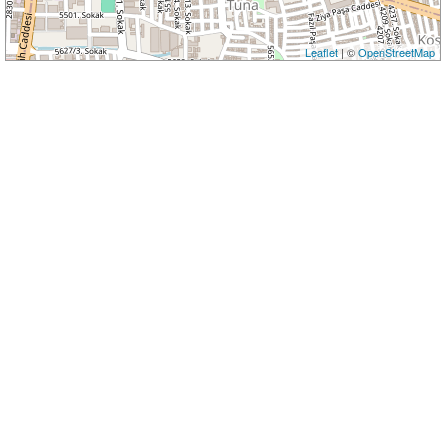
Leaflet
| ©
OpenStreetMap