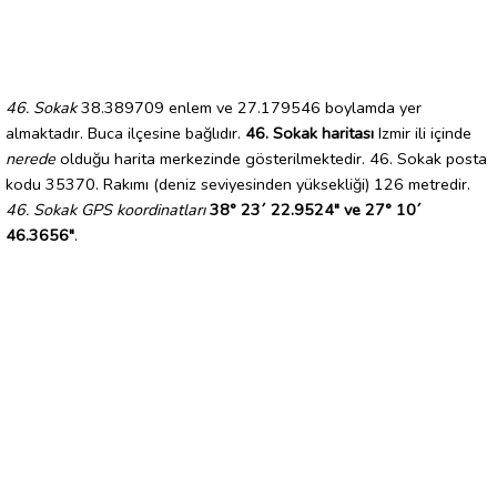
46. Sokak
38.389709 enlem ve 27.179546 boylamda yer
almaktadır. Buca ilçesine bağlıdır.
46. Sokak haritası
Izmir ili içinde
nerede
olduğu harita merkezinde gösterilmektedir. 46. Sokak posta
kodu 35370. Rakımı (deniz seviyesinden yüksekliği) 126 metredir.
46. Sokak GPS koordinatları
38° 23´ 22.9524" ve 27° 10´
46.3656"
.