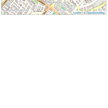
Leaflet
| ©
OpenStreetMap