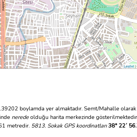
Leaflet
|
9202 boylamda yer almaktadır. Semt/Mahalle olarak Aş
içinde
nerede
olduğu harita merkezinde gösterilmektedir
 61 metredir.
5813. Sokak GPS koordinatları
38° 22´ 56