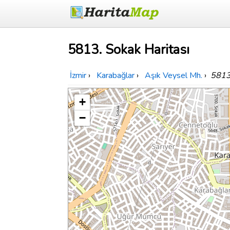
5813. Sokak Haritası
İzmir
›
Karabağlar
›
Aşık Veysel Mh.
›
5813
+
−