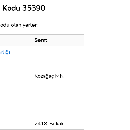
a Kodu 35390
kodu olan yerler:
Semt
lığı
Kozağaç Mh.
2418. Sokak