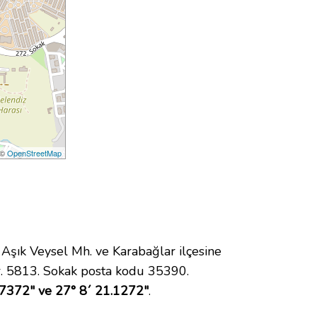
 ©
OpenStreetMap
ık Veysel Mh. ve Karabağlar ilçesine
. 5813. Sokak posta kodu 35390.
.7372" ve 27° 8´ 21.1272"
.