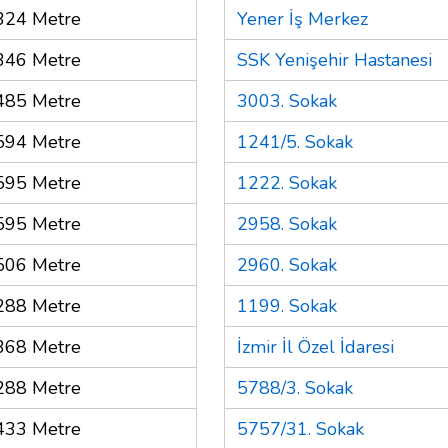
324 Metre
Yener İş Merkez
346 Metre
SSK Yenişehir Hastanesi
485 Metre
3003. Sokak
594 Metre
1241/5. Sokak
595 Metre
1222. Sokak
595 Metre
2958. Sokak
506 Metre
2960. Sokak
288 Metre
1199. Sokak
368 Metre
İzmir İl Özel İdaresi
288 Metre
5788/3. Sokak
433 Metre
5757/31. Sokak