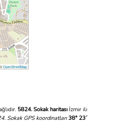
 ©
OpenStreetMap
ğlıdır.
5824. Sokak haritası
İzmir ili
4. Sokak GPS koordinatları
38° 23´