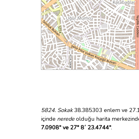
5824. Sokak
38.385303 enlem ve 27.13
içinde
nerede
olduğu harita merkezind
7.0908" ve 27° 8´ 23.4744"
.