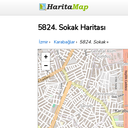
5824. Sokak Haritası
İzmir
›
Karabağlar
›
5824. Sokak
»
+
−