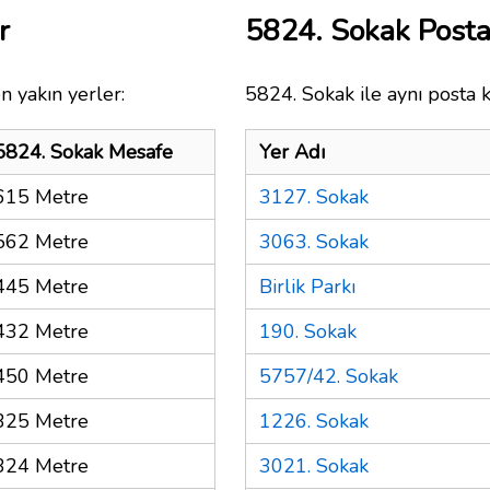
r
5824. Sokak Post
n yakın yerler:
5824. Sokak ile aynı posta 
5824. Sokak Mesafe
Yer Adı
615 Metre
3127. Sokak
562 Metre
3063. Sokak
445 Metre
Birlik Parkı
432 Metre
190. Sokak
450 Metre
5757/42. Sokak
325 Metre
1226. Sokak
324 Metre
3021. Sokak