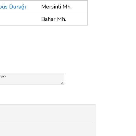
büs Durağı
Mersinli Mh.
Bahar Mh.